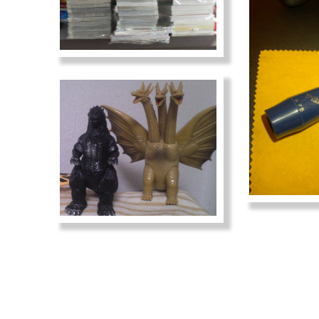
日本亚马逊中文客服电话是多
日本女性每月
少
少？
。 但是她说不会日文，怕沟通有障
当问及“每月在
碍... 早已有了中文客服对接的，日亚
销”时，女性回答
10，000日元
2021-01-09