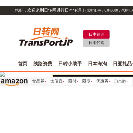
您好，欢迎来到日转网进行日本转运！
(实时汇率：
0.048000
，代购汇
日本转运
日本代购
首页
线路资费
日转小助手
日本海淘
日亚礼品
Previous
食品券
›
太便宜
›
限时
›
限期
›
优惠券
›
Family
›