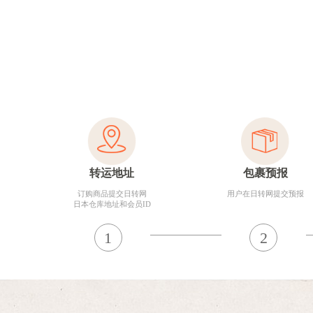
EMS
空运
比船
最快速寄大包裹的配送方
比EMS更便宜，比船运
经济
式
更快速的配送方法
转运地址
包裹预报
订购商品提交日转网
用户在日转网提交预报
日本仓库地址和会员ID
日转网与日本邮政公司、EMS等国际快
时间和费用、自由选择
1
2